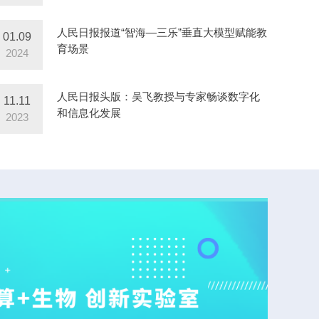
人民日报报道“智海—三乐”垂直大模型赋能教
01.09
育场景
2024
人民日报头版：吴飞教授与专家畅谈数字化
11.11
和信息化发展
2023
计算+
ENGINE
以“计算+
交叉的计算