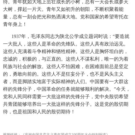
待。青年犹如大地上茁壮成长的小树，总有一天会长成参天
大树，撑起一片天。青年又如初升的朝阳，不断积聚着能
量，总有一刻会把光和热洒满大地。党和国家的希望寄托在
青年身上！
1937年，毛泽东同志为陕北公学成立题词时说：“要造就
一大批人，这些人是革命的先锋队。这些人具有政治远见。
这些人充满着斗争精神和牺牲精神。这些人是胸怀坦白的，
忠诚的，积极的，与正直的。这些人不谋私利，唯一的为着
民族与社会的解放。这些人不怕困难，在困难面前总是坚定
的，勇敢向前的。这些人不是狂妄分子，也不是风头主义
者，而是脚踏实地富于实际精神的人们。中国要有一大群这
样的先锋分子，中国革命的任务就能够顺利的解决。”今天，
党和人民同样需要一大批这样的先锋分子，党中央殷切希望
共青团能够培养出一大批这样的先锋分子。这是党的殷切期
待，也是祖国和人民的殷切期待！
视频链接：
《庆祝中国共产主义青年团成立100周年大会特别报道》