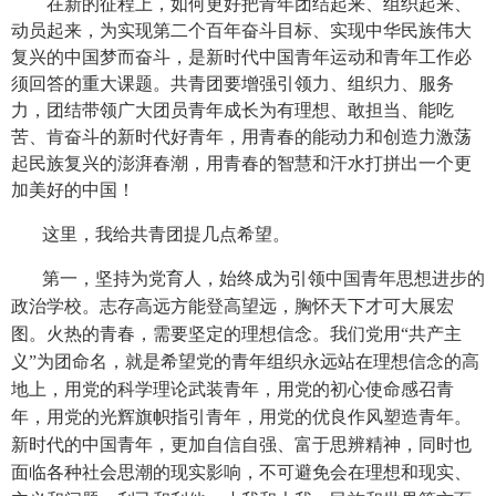
在新的征程上，如何更好把青年团结起来、组织起来、
动员起来，为实现第二个百年奋斗目标、实现中华民族伟大
复兴的中国梦而奋斗，是新时代中国青年运动和青年工作必
须回答的重大课题。共青团要增强引领力、组织力、服务
力，团结带领广大团员青年成长为有理想、敢担当、能吃
苦、肯奋斗的新时代好青年，用青春的能动力和创造力激荡
起民族复兴的澎湃春潮，用青春的智慧和汗水打拼出一个更
加美好的中国！
这里，我给共青团提几点希望。
第一，坚持为党育人，始终成为引领中国青年思想进步的
政治学校。志存高远方能登高望远，胸怀天下才可大展宏
图。火热的青春，需要坚定的理想信念。我们党用“共产主
义”为团命名，就是希望党的青年组织永远站在理想信念的高
地上，用党的科学理论武装青年，用党的初心使命感召青
年，用党的光辉旗帜指引青年，用党的优良作风塑造青年。
新时代的中国青年，更加自信自强、富于思辨精神，同时也
面临各种社会思潮的现实影响，不可避免会在理想和现实、