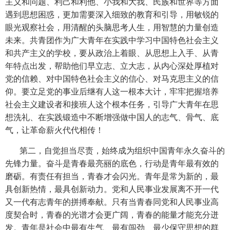
主义和问题、利己和利他、小我和大我、民族和世界等方面
遇到思想困惑，更加需要深入细致的教育和引导，用敏锐的
眼光观察社会，用清醒的头脑思考人生，用智慧的力量创造
未来。共青团作为广大青年在实践中学习中国特色社会主义
和共产主义的学校，要从政治上着眼、从思想上入手、从青
年特点出发，帮助他们早立志、立大志，从内心深处厚植对
党的信赖、对中国特色社会主义的信心、对马克思主义的信
仰。要立足党的事业后继有人这一根本大计，牢牢把握培养
社会主义建设者和接班人这个根本任务，引导广大青年在思
想洗礼、在实践锻造中不断增强做中国人的志气、骨气、底
气，让革命薪火代代相传！
第二，自觉担当尽责，始终成为组织中国青年永久奋斗的
先锋力量。奋斗是青春最亮丽的底色，行动是青年最有效的
磨砺。有责任有担当，青春才会闪光。青年是常为新的，最
具创新热情，最具创新动力。党和人民事业发展离不开一代
又一代有志青年的拼搏奉献。只有当青春同党和人民事业高
度契合时，青春的光谱才会更广阔，青春的能量才能充分迸
发。青年是社会中最有生气、最有闯劲、最少保守思想的群