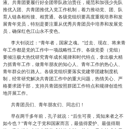
液。共青团要履行好全团带队政治责任，规范和加强少先队
推优入团、共青团推优入党工作机制，着力推动党、团、队
育人链条相衔接、相贯通。各级党组织要高度重视培养和发
展青年党员，特别是要注重从优秀共青团员中培养和发展党
员，确保红色江山永不变色。
李大钊说过：“青年者，国家之魂。”过去、现在、将来青
年工作都是党的工作中一项战略性工作。各级党委（党组）
要倾注极大热忱研究青年成长规律和时代特点，拿出极大精
力抓青年工作，做青年朋友的知心人、青年工作的热心人、
青年群众的引路人。各级党组织要落实党建带团建制度机
制，经常研究解决共青团工作中的重大问题，热情关心、严
格要求团干部，支持共青团按照群团工作特点和规律创造性
地开展工作。
共青团员们、青年朋友们、同志们！
早在两千多年前，孔子就说：“后生可畏，焉知来者之不
如今也？”青年之于党和国家而言，最值得爱护、最值得期