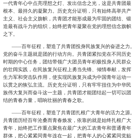
一代青年心中点亮理想之灯、发出信念之光，这是共青团最
根本、最持久的凝聚力。历史充分证明，只有始终高举共产
主义、社会主义旗帜，共青团才能形成最为牢固的团结、锻
造最有战斗力的组织，始终把青年凝聚在党的理想信念旗帜
之下。
——百年征程，塑造了共青团投身民族复兴的奋进之力。
党的奋斗主题就是团的行动方向。共青团紧扣党在不同历史
时期的中心任务，团结带领广大团员青年积极投身人民群众
的壮阔实践，在民族复兴征程上勇当先锋、倾情奉献，发挥
生力军和突击队作用，使实现民族复兴成为中国青年运动一
以贯之的恢弘主流。历史充分证明，只有牢牢扭住为中华民
族伟大复兴而奋斗这一主题，共青团才能团结起一切可以团
结的青春力量，唱响壮丽的青春之歌。
——百年征程，塑造了共青团扎根广大青年的活力之源。
共青团历经百年沧桑而青春焕发，依靠的就是始终扎根广大
青年，始终把工作重点聚焦在最广大的工农青年和普通青年
群体，把心紧紧同青年连在一起，把青年人的心紧紧同党贴