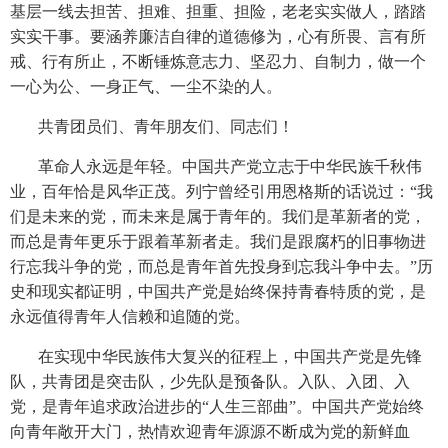
基层一线去担苦、担难、担重、担险，老老实实做人，踏踏
实实干事。要涵养廉洁自律的道德修为，心有所畏、言有所
戒、行有所止，不断锤炼意志力、坚忍力、自制力，做一个
一心为公、一身正气、一尘不染的人。
共青团员们、青年朋友们、同志们！
革命人永远是年轻。中国共产党立志于中华民族千秋伟
业，百年恰是风华正茂。列宁曾经引用恩格斯的话说过：“我
们是未来的党，而未来是属于青年的。我们是革新者的党，
而总是青年更乐于跟着革新者走。我们是跟腐朽的旧事物进
行忘我斗争的党，而总是青年首先投身到忘我斗争中去。”历
史和现实都证明，中国共产党是始终保持青春特质的党，是
永远值得青年人信赖和追随的党。
在实现中华民族伟大复兴的征程上，中国共产党是先锋
队，共青团是突击队，少先队是预备队。入队、入团、入
党，是青年追求政治进步的“人生三部曲”。中国共产党始终
向青年敞开大门，热情欢迎青年源源不断成为党的新鲜血