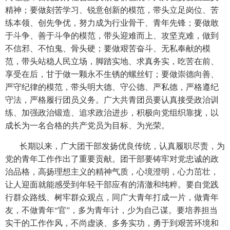
精神；要做刻苦学习、锐意创新的模范，带头立足岗位、苦
练本领、创先争优，努力成为行业骨干、青年先锋；要做敢
于斗争、善于斗争的模范，带头迎难而上、攻坚克难，做到
不信邪、不怕鬼、骨头硬；要做艰苦奋斗、无私奉献的模
范，带头站稳人民立场，脚踏实地、求真务实，吃苦在前、
享受在后，甘于做一颗永不生锈的螺丝钉；要做崇德向善、
严守纪律的模范，带头明大德、守公德、严私德，严格遵纪
守法，严格履行团员义务。广大共青团员要认真接受政治训
练、加强政治锻造、追求政治进步，积极向党组织靠拢，以
成长为一名合格的共产党员为目标、为光荣。
长期以来，广大团干部发扬优良传统，认真履职尽责，为
党的青年工作作出了重要贡献。团干部要铸牢对党忠诚的政
治品格，高扬理想主义的精神气质，心境澄明，心力茁壮，
让人迎面就能感受到年轻干部应有的清澈和纯粹。要自觉践
行群众路线、树牢群众观点，同广大青年打成一片，做青年
友，不做青年“官”，多为青年计，少为自己谋。要培养担当
实干的工作作风，不尚虚谈、多务实功，勇于到艰苦环境和