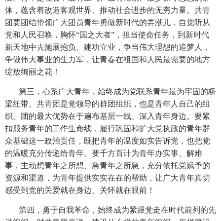
体，蕴含着改造客观世界、推动社会进步的无穷力量。共青
团要团结带领广大团员青年勇做新时代的弄潮儿，自觉听从
党和人民召唤，胸怀“国之大者”，担当使命任务，到新时代
新天地中去施展抱负、建功立业，争当伟大理想的追梦人，
争做伟大事业的生力军，让青春在祖国和人民最需要的地方
绽放绚丽之花！
第三，心系广大青年，始终成为党联系青年最为牢固的桥
梁纽带。共青团是党领导的群团组织，也是青年人自己的组
织。团的最大优势在于遍布基层一线、深入青年身边。要紧
扣服务青年的工作生命线，履行巩固和扩大党执政的青年群
众基础这一政治责任，既把青年的温度如实告诉党，也把党
的温暖充分传递给青年。要千方百计为青年办实事、解难
事，主动想青年之所想、急青年之所急，充分依托党赋予的
资源和渠道，为青年提供实实在在的帮助，让广大青年真切
感受到党的关爱就在身边、关怀就在眼前！
第四，勇于自我革命，始终成为紧跟党走在时代前列的先