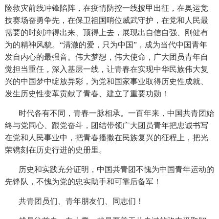
险救灾前线冲锋陷阵，在疫情防控一线披甲出征，在奥运竞
技赛场奋勇争先，在保卫祖国哨位威武守护，在党和人民最
需要的时刻冲得出来、顶得上去，展现出自信自强、刚健有
为的精神风貌。“清澈的爱，只为中国”，成为当代中国青年
发自内心的最强音。伟大梦想，伟大使命，广大团员青年自
觉担当重任，深入基层一线，让青春在实现中华民族伟大复
兴的中国梦中绽放异彩，为党和国家事业取得历史性成就、
发生历史性变革贡献了青春、建立了重要功勋！
时代各有不同，青春一脉相承。一百年来，中国共青团始
终与党同心、跟党奋斗，团结带领广大团员青年把忠诚书写
在党和人民事业中，把青春播撒在民族复兴的征程上，把光
荣镌刻在历史行进的史册里。
历史和实践充分证明，中国共青团不愧为中国青年运动的
先锋队，不愧为党的忠实助手和可靠后备军！
共青团员们、青年朋友们、同志们！