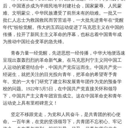
后，中国逐步成为半殖民地半封建社会，国家蒙辱、人民蒙
难、文明蒙尘，中华民族遭受了前所未有的劫难。一批又一
批仁人志士为救国救民而苦苦追寻，一大批先进青年在“觉醒
年代”纷纷觉醒。伟大的五四运动促进了马克思主义在中国的
传播，拉开了新民主主义革命的序幕，也标志着中国青年成
为推动中国社会变革的急先锋。
青春力量一经觉醒，先进思想一经传播，中华大地便迅速
呈现出轰轰烈烈的革命新气象。在马克思列宁主义同中国工
人运动的紧密结合中，中国共产党应运而生。中国共产党一
经诞生，就把关注的目光投向青年，把革命的希望寄予青
年。党的一大专门研究了建立和发展青年团作为党的预备学
校的问题。1922年5月5日，在中国共产党直接关怀和领导
下，中国共产主义青年团宣告成立。这在中国革命史和青年
运动史上具有里程碑意义！
坚定不移跟党走，为党和人民奋斗，是共青团的初心使
命。一百年来，在党的坚强领导下，共青团不忘初心、牢记