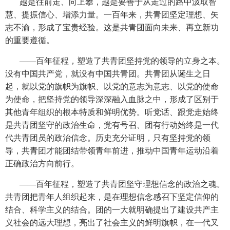
越是往前走、向上攀，越是要善于从走过的路中汲取智
慧、提振信心、增添力量。一百年来，共青团坚定理想、矢
志不渝，形成了宝贵经验。这是共青团面向未来、再立新功
的重要遵循。
——百年征程，塑造了共青团坚持党的领导的立身之本。
没有中国共产党，就没有中国共青团。共青团从诞生之日
起，就以党的旗帜为旗帜、以党的意志为意志、以党的使命
为使命，把坚持党的领导深深融入血脉之中，形成了区别于
其他青年组织的根本特质和鲜明优势。听党话、跟党走始终
是共青团坚守的政治生命，党有号召、团有行动始终是一代
代共青团员的政治信念。历史充分证明，只有坚持党的领
导，共青团才能团结带领青年前进，推动中国青年运动沿着
正确政治方向前行。
——百年征程，塑造了共青团坚守理想信念的政治之魂。
共青团把青年人组织起来，是在理想信念感召下坚定信仰的
结合、科学主义的结合。团的一大就明确提出了建设共产主
义社会的远大理想，亮出了社会主义的鲜明旗帜，在一代又