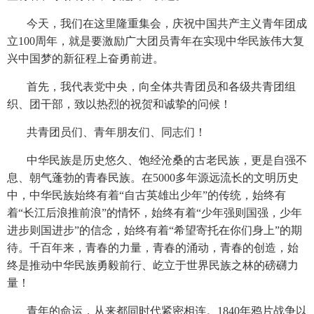
今天，我们在这里隆重集会，庆祝中国共产主义青年团成
立100周年，就是要激励广大团员青年在实现中华民族伟大复
兴中国梦的新征程上奋勇前进。
首先，我代表党中央，向全体共青团员和各级共青团组
织、团干部，致以热烈的祝贺和诚挚的问候！
共青团员们、青年朋友们、同志们！
中华民族是历史悠久、饱经沧桑的古老民族，更是自强不
息、朝气蓬勃的青春民族。在5000多年源远流长的文明历史
中，中华民族始终有着“自古英雄出少年”的传统，始终有
着“长江后浪推前浪”的情怀，始终有着“少年强则国强，少年
进步则国进步”的信念，始终有着“希望寄托在你们身上”的期
待。千百年来，青春的力量，青春的涌动，青春的创造，始
终是推动中华民族勇毅前行、屹立于世界民族之林的磅礴力
量！
青年的命运，从来都同时代紧密相连。1840年鸦片战争以