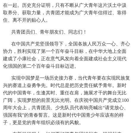
在一起。历史充分证明，只有不断从广大青年这片沃土中汲
取养分、获取力量，共青团才能成为广大青年信得过、靠得
住、离不开的贴心人。
共青团员们、青年朋友们、同志们！
在中国共产党坚强领导下，全国各族人民万众一心、齐心
协力，胜利实现了第一个百年奋斗目标，在中华大地上全面
建成了小康社会，正在意气风发向着全面建成社会主义现代
化强国的第二个百年奋斗目标迈进。
实现中国梦是一场历史接力赛，当代青年要在实现民族复
兴的赛道上奋勇争先。时代总是把历史责任赋予青年。新时
代的中国青年，生逢其时、重任在肩，施展才干的舞台无比
广阔，实现梦想的前景无比光明。在庆祝中国共产党成立100
周年大会上，共青团员、少先队员代表响亮喊出“请党放心、
强国有我”的青春誓言。这是新时代中国青少年应该有的样
子，更是党的青年组织必须有的风貌。