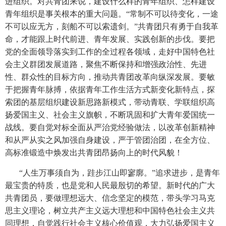
进组织。对共青团来说，建设什么样的青年组织、怎样建设
青年组织是事关根本的重大问题。“常制不可以待变化，一途
不可以应无方，刻船不可以索遗剑。”共青团只有勇于自我革
命，才能跟上时代前进、青年发展、实践创新的步伐。要把
党的全面领导落实到工作的全过程各领域，走好中国特色社
会主义群团发展道路，聚焦不断保持和增强政治性、先进
性、群众性的目标方向，推动共青团改革向纵深发展。要敏
于把握青年脉搏，依据青年工作生活方式新变化新特点，探
索团的基层组织建设新思路新模式，带动青联、学联组织高
扬爱国主义、社会主义旗帜，不断巩固和扩大青年爱国统一
战线。要自觉对标全面从严治党经验做法，以改革创新精神
和从严从实之风加强自身建设，严于管团治团，在全方位、
高标准锻造中焕发出共青团昂扬向上的时代风貌！
“人生万事须自为，跬步江山即寥廓。”追求进步，是青年
最宝贵的特质，也是党和人民最殷切的希望。新时代的广大
共青团员，要做理想远大、信念坚定的模范，带头学习马克
思主义理论，树立共产主义远大理想和中国特色社会主义共
同理想，自觉践行社会主义核心价值观，大力弘扬爱国主义