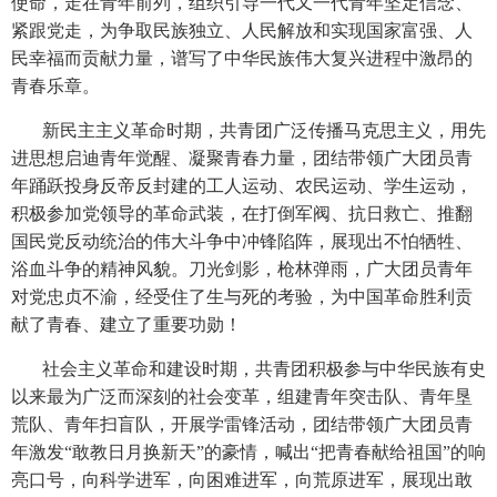
使命，走在青年前列，组织引导一代又一代青年坚定信念、
紧跟党走，为争取民族独立、人民解放和实现国家富强、人
民幸福而贡献力量，谱写了中华民族伟大复兴进程中激昂的
青春乐章。
新民主主义革命时期，共青团广泛传播马克思主义，用先
进思想启迪青年觉醒、凝聚青春力量，团结带领广大团员青
年踊跃投身反帝反封建的工人运动、农民运动、学生运动，
积极参加党领导的革命武装，在打倒军阀、抗日救亡、推翻
国民党反动统治的伟大斗争中冲锋陷阵，展现出不怕牺牲、
浴血斗争的精神风貌。刀光剑影，枪林弹雨，广大团员青年
对党忠贞不渝，经受住了生与死的考验，为中国革命胜利贡
献了青春、建立了重要功勋！
社会主义革命和建设时期，共青团积极参与中华民族有史
以来最为广泛而深刻的社会变革，组建青年突击队、青年垦
荒队、青年扫盲队，开展学雷锋活动，团结带领广大团员青
年激发“敢教日月换新天”的豪情，喊出“把青春献给祖国”的响
亮口号，向科学进军，向困难进军，向荒原进军，展现出敢