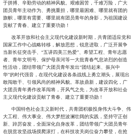
于拼搏、辛勤劳动的精神风貌。艰难困苦，千难万险，广大
团员青年主动作为、勇挑重担，哪里最困难、哪里就有团的
旗帜，哪里有需要、哪里就有团员青年的身影，为祖国建设
贡献了青春、建立了重要功勋！
改革开放和社会主义现代化建设新时期，共青团适应党和
国家工作中心战略转移，解放思想，锐意进取，广泛开展争
当新长征突击手、“五讲四美三热爱”、希望工程、青年志愿
者、青年文明号、保护母亲河等一大批青春气息浓烈的创造
性活动，团结带领广大团员青年发出“团结起来、振兴中
华”的时代强音，在现代化建设各条战线上勇立潮头，展现出
敢闯敢干、引领风尚的精神风貌。革故鼎新，建设四化，广
大团员青年勇作改革闯将，开风气之先，为改革开放和社会
主义现代化建设贡献了青春、建立了重要功勋！
中国特色社会主义新时代，共青团积极投身伟大斗争、伟
大工程、伟大事业、伟大梦想波澜壮阔的实践，坚持守正创
新、踔厉奋发，全面深化自身改革，团结带领广大团员青年
在脱贫攻坚战场摸爬滚打，在科技攻关岗位奋力攀登，在抢