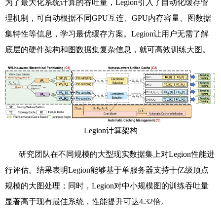
为了最大化系统计算的吞吐量，
Legion
引入了自动化缓存管
理机制，可自动根据不同
GPU
互连、
GPU
内存容量、图数据
集特性等信息，学习最优缓存方案。
Legion
让用户无需了解
底层的硬件架构和图数据集复杂信息，就可高效训练大图。
Legion
计算架构
研究团队在不同规模的大型现实数据集上对
Legion
性能进
行评估。结果表明
Legion
能够基于单服务器支持十亿级顶点
规模的大图处理；同时，
Legion
对中小规模图的训练吞吐量
显著高于现有最佳系统，性能提升可达
4.32
倍。