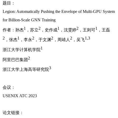
题目：
Legion: Automatically Pushing the Envelope of Multi-GPU System
for Billion-Scale GNN Training
1
2
1
2
1
作者：孙杰
，苏立
，史作成
，沈雯婷
，王则可
，王磊
2
1
2
2
2
1,3
，张杰
，李永
，于文渊
，周靖人
，吴飞
1
浙江大学计算机学院
2
阿里巴巴集团
3
浙江大学上海高等研究院
会议：
USENIX ATC 2023
论文链接：