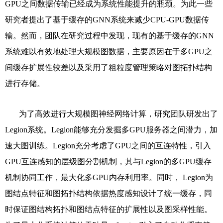
GPU
之间数据传输已经成为系统性能提升的瓶颈。为此一些
研究者提出了基于缓存的
GNN
系统来减少
CPU-GPU
数据传
输。然而，团队在研究过程中发现，现有的基于缓存的
GNN
系统难以有效地处理大规模图数据，主要原因在于多
GPU
之
间缓存扩展性较差以及采用了粗粒度管理策略对图拓扑结构
进行存储。
为了高效进行大规模图神经网络计算，研究团队研发出了
Legion
系统。
Legion
能够充分发掘多
GPU
服务器之间潜力，加
速大图训练。
Legion
充分考虑了
GPU
之间的互连特性，引入
GPU
互连感知的层级图分割机制，其与
Legion
的多
GPU
缓存
机制协同工作，最大化多
GPU
内存利用率。同时，
Legion
为
图结点特征和图拓扑结构依据热度感知设计了统一缓存，同
时保证图结构拓扑和图结点特征的扩展性以及图采样性能。