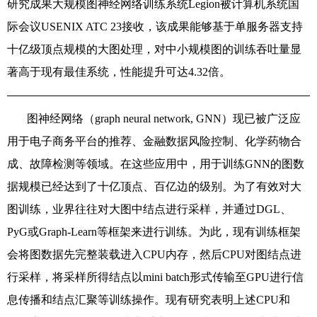
研究成果大规模图神经网络训练系统
Legion
被计算机系统国
际会议
USENIX ATC 23
接收，该成果能够基于单服务器支持
十亿级顶点规模的大图处理，对中小规模图的训练吞吐量显
著高于现有最佳系统，性能提升可达
4.32
倍。
图神经网络（
graph neural network, GNN
）现已被广泛应
用于电子商务平台的推荐、金融数据风险控制、化学药物合
成、故障检测等领域。在这些应用中，用于训练
GNN
的图数
据规模已经达到了十亿顶点、百亿边的级别。为了有效对大
图训练，业界往往对大图中结点进行采样，并通过
DGL
、
PyG
或
Graph-Learn
等框架来进行训练。为此，现有训练框架
会将图数据先完整装载进入
CPU
内存，然后
CPU
对图结点进
行采样，将采样所得结点以
mini batch
形式传输至
GPU
进行信
息传播和结点汇聚等训练操作。现有研究表明上述
CPU
和