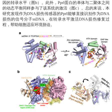
因的转录水平（图
b
）。此外，
PprI
蛋白的单体与二聚体之间
的动态平衡同样参与了该系统的激活（图
c
）。总的来说，本
研究发现作为
DNA
损伤传感器的
PprI
能够直接识别作为
DNA
损伤的信号分子
ssDNA
，在转录水平激活
DNA
损伤修复过
程，帮助细胞适应环境胁迫。