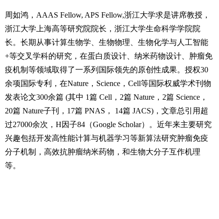
周如鸿，
AAAS Fellow, APS Fellow,
浙江大学求是讲席教授，
浙江大学上海高等研究院院长，浙江大学生命科学学院院
长。长期从事计算生物学、生物物理、生物化学与人工智能
+
等交叉学科的研究，在蛋白质设计、纳米药物设计、肿瘤免
疫机制等领域取得了一系列国际领先的原创性成果。授权
30
余项国际专利，在
Nature
，
Science
，
Cell
等国际权威学术刊物
发表论文
300
余篇
(
其中
1
篇
Cell
，
2
篇
Nature
，
2
篇
Science
，
20
篇
Nature
子刊，
17
篇
PNAS
，
14
篇
JACS)
，文章总引用超
过
27000
余次，
H
因子
84
（
Google Scholar
）。近年来主要研究
兴趣包括开发高性能计算与机器学习等新算法研究肿瘤免疫
分子机制，高效抗肿瘤纳米药物，和生物大分子互作机理
等。