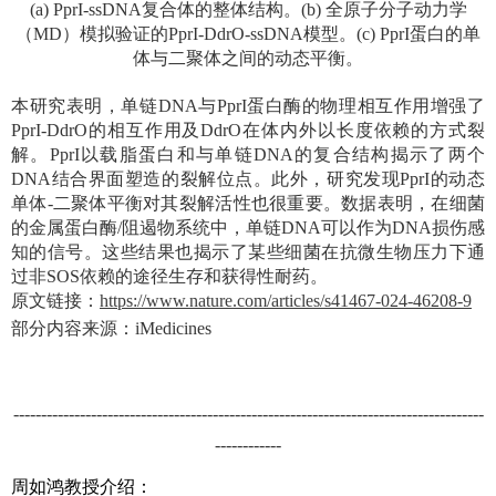
(a) PprI-ssDNA
复合体的整体结构。
(b)
全原子分子动力学
（
MD
）模拟验证的
PprI-DdrO-ssDNA
模型。
(c) PprI
蛋白的单
体与二聚体之间的动态平衡。
本研究表明，单链
DNA
与
PprI
蛋白酶的物理相互作用增强了
PprI-DdrO
的相互作用及
DdrO
在体内外以长度依赖的方式裂
解。
PprI
以载脂蛋白和与单链
DNA
的复合结构揭示了两个
DNA
结合界面塑造的裂解位点。此外，研究发现
PprI
的动态
单体
-
二聚体平衡对其裂解活性也很重要。数据表明，在细菌
的金属蛋白酶
/
阻遏物系统中，单链
DNA
可以作为
DNA
损伤感
知的信号。这些结果也揭示了某些细菌在抗微生物压力下通
过非
SOS
依赖的途径生存和获得性耐药。
原文链接：
https://www.nature.com/articles/s41467-024-46208-9
部分内容来源：
iMedicines
-------------------------------------------------------------------------------------
------------
周如鸿教授介绍：