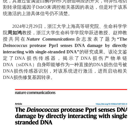
统，其通过金属蛋白酶
PprI
作为胁迫响应的开关，特异性地切
割转录阻遏因子
DdrO
来调控相关基因的表达，但是对于该系
统激活的上游具体信号仍不清楚。
2024
年
2
月
29
日，浙江大学上海高等研究院、生命科学学
院
周如鸿
教授，浙江大学生命科学学院华跃进教授、赵烨教
授共同在
Nature Communications
杂志发表了题为
“
The
Deinococcus
protease PprI senses DNA damage by directly
interacting with single-stranded DNA”
的研究成果。该论文鉴
定了
DNA
损伤传感器，揭示了
DNA
损伤产物单链
DNA
（
ssDNA
）自身即能够作为一种直接的
DNA
损伤信号被
DNA
损伤传感器识别，对该系统进行激活，进而启动相关
DNA
损伤修复基因转录。