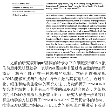
之前的研究表明
pprI
基因的转录水平在细胞受到
DNA
损
伤前后并无明显差异，表明
PprI
蛋白并非通过表达量的增加而
激活，极有可能存在一种未知的机制。本研究首先发现
ssDNA
能够直接与
PprI
蛋白结合并激活其切割活性。通过生
化、细胞和结构生物学的研究方法，成功解析了
PprI-ssDNA
复合体的结构，其具有三个重要的
ssDNA
结合位点，为细胞
内
PprI-DdrO
系统激活所必需（图
a
）。研究人员进一步通过计
算生物学的方法获得了
PprI-ssDNA-DdrO
三元复合体的结构，
推测
ssDNA
通过增强
PprI
与
DdrO
之间的相互作用激活下游基