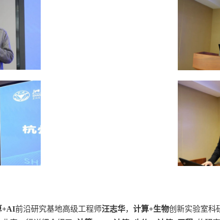
算
+AI
前沿研究基地高级工程师
汪志华
，
计算
+
生物
创新实验室科